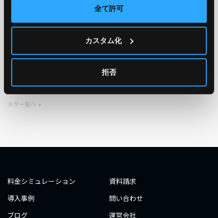
全て許可
TAG
カスタム化
#エンジニア
#AWS re:Invent 2019
#奮闘記
#構築
#○○してみた
#自動化
#エンジニア
#エンジニア
拒否
#ダミーダミー
#ダミー
タグ一覧へ
料金シミュレーション
資料請求
導入事例
問い合わせ
ブログ
運営会社