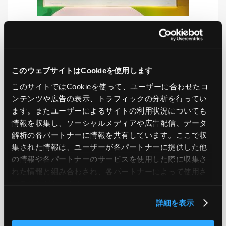
LIKE
TWEET
SHARE
このウェブサイトはCookieを使用します
このサイトではCookieを使って、ユーザーに合わせたコ
ンテンツや広告の表示、トラフィックの分析を行ってい
PREV
NEXT
ます。またユーザーによるサイトの利用状況についても
情報を収集し、ソーシャルメディアや広告配信、データ
BACK TO LIST
解析の各パートナーに情報を共有しています。ここで収
集された情報は、ユーザーが各パートナーに提供した他
の情報や各パートナーのサービスを使用した際に収集さ
れた情報と組み合わされ、各パートナーによって使用さ
CATEGORY
れることがあります。
AWS
GCP
Azure
ON PREMISE
詳細を表示
SECURITY
OPTION