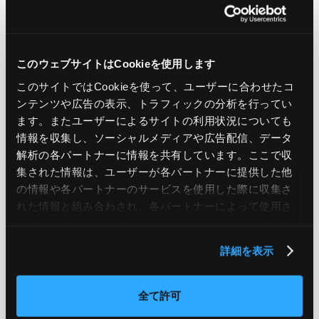
このウェブサイトはCookieを使用します
PREV
NEXT
このサイトではCookieを使って、ユーザーに合わせたコ
ンテンツや広告の表示、トラフィックの分析を行ってい
BACK TO LIST
ます。またユーザーによるサイトの利用状況についても
情報を収集し、ソーシャルメディアや広告配信、データ
解析の各パートナーに情報を共有しています。ここで収
集された情報は、ユーザーが各パートナーに提供した他
CATEGORY
の情報や各パートナーのサービスを使用した際に収集さ
AWS
GCP
Azure
ON PREMISE
れた情報と組み合わされ、各パートナーによって使用さ
れることがあります。
SECURITY
OPTION
詳細を表示
TAG
全て許可