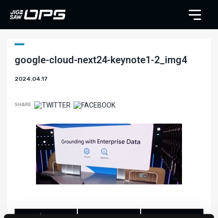
google-cloud-next24-keynote1-2_img4
2024.04.17
SHARE
LIKE
TWEET
SHARE