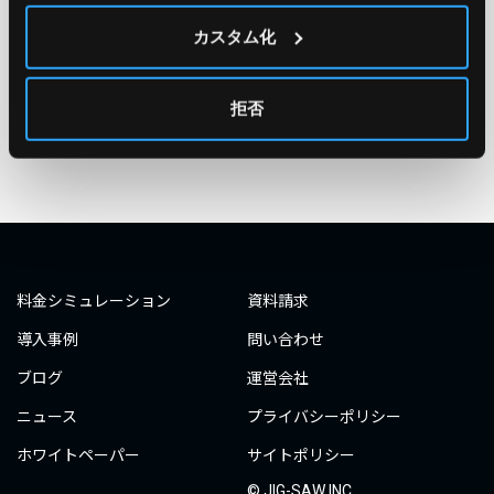
#エンジニア
#AWS re:Invent 2019
#奮闘記
#構築
カスタム化
#○○してみた
#自動化
#エンジニア
#エンジニア
#ダミーダミー
#ダミー
拒否
タグ一覧へ
料金シミュレーション
資料請求
導入事例
問い合わせ
ブログ
運営会社
ニュース
プライバシーポリシー
ホワイトペーパー
サイトポリシー
© JIG-SAW INC.