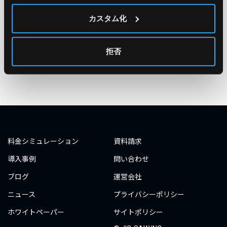
#エンジニア
#AWS re:Invent 2019
#奮闘記
#構築
カスタム化
#○○してみた
#自動化
#エンジニア
#エンジニア
#ダミーダミー
#ダミー
拒否
タグ一覧へ
料金シミュレーション
資料請求
導入事例
問い合わせ
ブログ
運営会社
ニュース
プライバシーポリシー
ホワイトペーパー
サイトポリシー