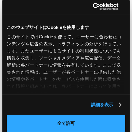
LIKE
TWEET
SHARE
このウェブサイトはCookieを使用します
PREV
NEXT
このサイトではCookieを使って、ユーザーに合わせたコ
ンテンツや広告の表示、トラフィックの分析を行ってい
BACK TO LIST
ます。またユーザーによるサイトの利用状況についても
情報を収集し、ソーシャルメディアや広告配信、データ
解析の各パートナーに情報を共有しています。ここで収
集された情報は、ユーザーが各パートナーに提供した他
CATEGORY
の情報や各パートナーのサービスを使用した際に収集さ
れた情報と組み合わされ、各パートナーによって使用さ
AWS
GCP
Azure
ON PREMISE
れることがあります。
SECURITY
OPTION
詳細を表示
TAG
全て許可