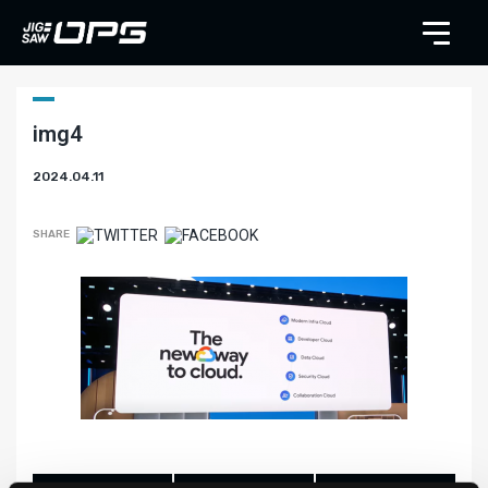
img4
2024.04.11
SHARE