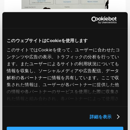
LIKE
TWEET
SHARE
このウェブサイトはCookieを使用します
このサイトではCookieを使って、ユーザーに合わせたコ
ンテンツや広告の表示、トラフィックの分析を行ってい
PREV
NEXT
ます。またユーザーによるサイトの利用状況についても
情報を収集し、ソーシャルメディアや広告配信、データ
BACK TO LIST
解析の各パートナーに情報を共有しています。ここで収
集された情報は、ユーザーが各パートナーに提供した他
の情報や各パートナーのサービスを使用した際に収集さ
れた情報と組み合わされ、各パートナーによって使用さ
CATEGORY
れることがあります。
AWS
GCP
Azure
ON PREMISE
詳細を表示
SECURITY
OPTION