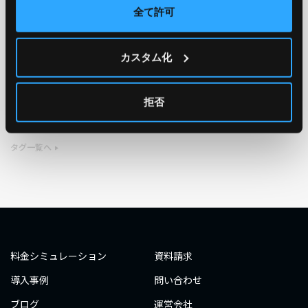
全て許可
TAG
カスタム化
#エンジニア
#AWS re:Invent 2019
#奮闘記
#構築
#○○してみた
#自動化
#エンジニア
#エンジニア
拒否
#ダミーダミー
#ダミー
タグ一覧へ
料金シミュレーション
資料請求
導入事例
問い合わせ
ブログ
運営会社