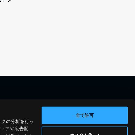
XT
料金シミュレーション
資料請求
導入事例
問い合わせ
全て許可
ックの分析を行っ
ブログ
運営会社
ディアや広告配
ニュース
プライバシーポリシー
カスタム化