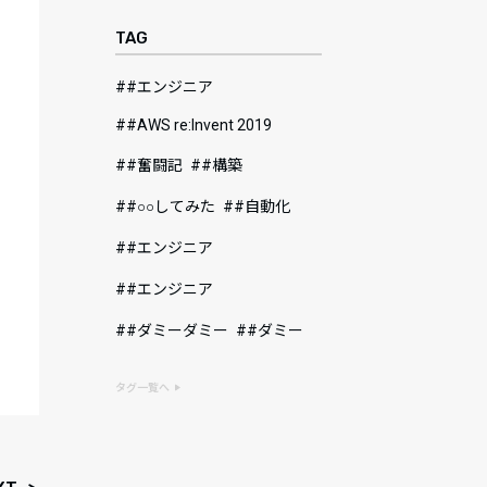
TAG
#エンジニア
#AWS re:Invent 2019
#奮闘記
#構築
#○○してみた
#自動化
#エンジニア
#エンジニア
#ダミーダミー
#ダミー
タグ一覧へ