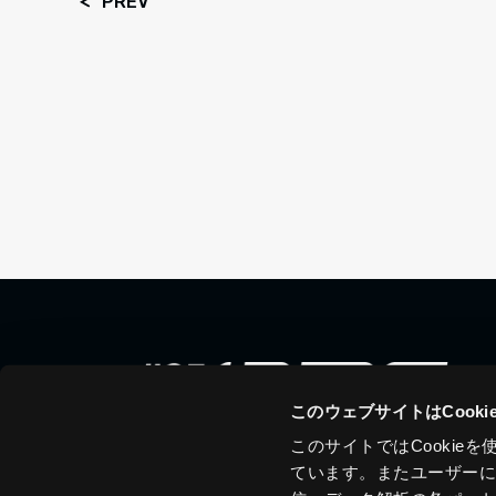
PREV
このウェブサイトはCook
このサイトではCooki
ています。またユーザー