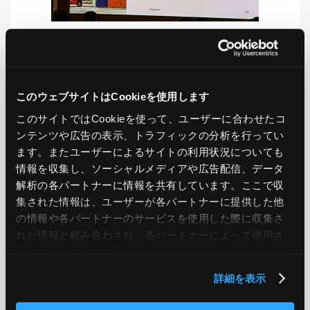
LIKE
TWEET
SHARE
このウェブサイトはCookieを使用します
このサイトではCookieを使って、ユーザーに合わせたコ
ンテンツや広告の表示、トラフィックの分析を行ってい
PREV
NEXT
ます。またユーザーによるサイトの利用状況についても
情報を収集し、ソーシャルメディアや広告配信、データ
BACK TO LIST
解析の各パートナーに情報を共有しています。ここで収
集された情報は、ユーザーが各パートナーに提供した他
の情報や各パートナーのサービスを使用した際に収集さ
れた情報と組み合わされ、各パートナーによって使用さ
CATEGORY
れることがあります。
AWS
GCP
Azure
ON PREMISE
詳細を表示
SECURITY
OPTION