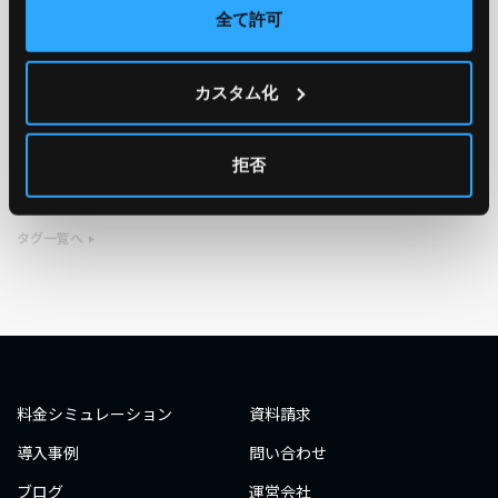
全て許可
TAG
カスタム化
#エンジニア
#AWS re:Invent 2019
#奮闘記
#構築
#○○してみた
#自動化
#エンジニア
#エンジニア
拒否
#ダミーダミー
#ダミー
タグ一覧へ
料金シミュレーション
資料請求
導入事例
問い合わせ
ブログ
運営会社