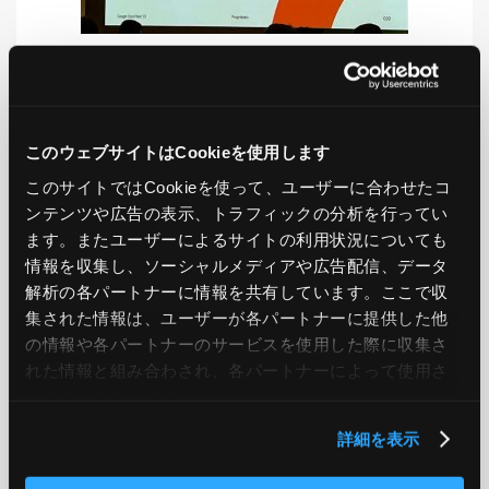
LIKE
TWEET
SHARE
このウェブサイトはCookieを使用します
このサイトではCookieを使って、ユーザーに合わせたコ
ンテンツや広告の表示、トラフィックの分析を行ってい
PREV
NEXT
ます。またユーザーによるサイトの利用状況についても
情報を収集し、ソーシャルメディアや広告配信、データ
BACK TO LIST
解析の各パートナーに情報を共有しています。ここで収
集された情報は、ユーザーが各パートナーに提供した他
の情報や各パートナーのサービスを使用した際に収集さ
れた情報と組み合わされ、各パートナーによって使用さ
CATEGORY
れることがあります。
AWS
GCP
Azure
ON PREMISE
詳細を表示
SECURITY
OPTION