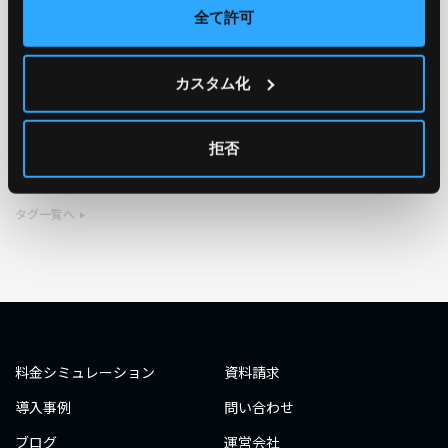
全て許可
TAG
カスタム化
#エンジニア
#AWS re:Invent 2019
#奮闘記
#構築
#○○してみた
#自動化
#エンジニア
#エンジニア
拒否
#ダミーダミー
#ダミー
タグ一覧へ
料金シミュレーション
資料請求
導入事例
問い合わせ
ブログ
運営会社