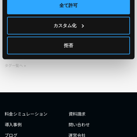
全て許可
TAG
カスタム化
#エンジニア
#AWS re:Invent 2019
#奮闘記
#構築
#○○してみた
#自動化
#エンジニア
#エンジニア
拒否
#ダミーダミー
#ダミー
タグ一覧へ
料金シミュレーション
資料請求
導入事例
問い合わせ
ブログ
運営会社