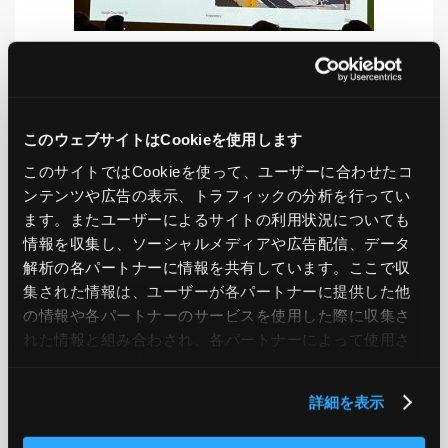
LIKE
TWEET
SHARE
このウェブサイトはCookieを使用します
このサイトではCookieを使って、ユーザーに合わせたコ
ンテンツや広告の表示、トラフィックの分析を行ってい
PREV
NEXT
ます。またユーザーによるサイトの利用状況についても
情報を収集し、ソーシャルメディアや広告配信、データ
BACK TO LIST
解析の各パートナーに情報を共有しています。ここで収
集された情報は、ユーザーが各パートナーに提供した他
の情報や各パートナーのサービスを使用した際に収集さ
れた情報と組み合わされ、各パートナーによって使用さ
CATEGORY
れることがあります。
AWS
GCP
Azure
ON PREMISE
詳細を表示
SECURITY
OPTION