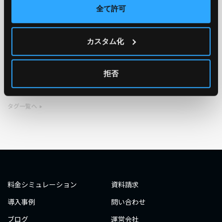
全て許可
TAG
カスタム化
#エンジニア
#AWS re:Invent 2019
#奮闘記
#構築
#○○してみた
#自動化
#エンジニア
#エンジニア
拒否
#ダミーダミー
#ダミー
タグ一覧へ
料金シミュレーション
資料請求
導入事例
問い合わせ
ブログ
運営会社