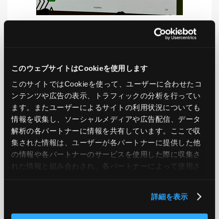
LIKE
TWEET
SHARE
このウェブサイトはCookieを使用します
このサイトではCookieを使って、ユーザーに合わせたコ
ンテンツや広告の表示、トラフィックの分析を行ってい
PREV
NEXT
ます。またユーザーによるサイトの利用状況についても
情報を収集し、ソーシャルメディアや広告配信、データ
BACK TO LIST
解析の各パートナーに情報を共有しています。ここで収
集された情報は、ユーザーが各パートナーに提供した他
の情報や各パートナーのサービスを使用した際に収集さ
れた情報と組み合わされ、各パートナーによって使用さ
CATEGORY
れることがあります。
AWS
GCP
Azure
ON PREMISE
詳細を表示
SECURITY
OPTION