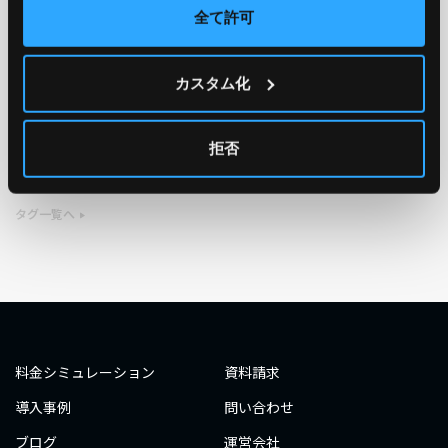
全て許可
TAG
カスタム化
#エンジニア
#AWS re:Invent 2019
#奮闘記
#構築
#○○してみた
#自動化
#エンジニア
#エンジニア
拒否
#ダミーダミー
#ダミー
タグ一覧へ
料金シミュレーション
資料請求
導入事例
問い合わせ
ブログ
運営会社