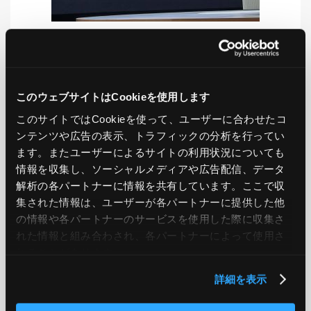
LIKE
TWEET
SHARE
このウェブサイトはCookieを使用します
このサイトではCookieを使って、ユーザーに合わせたコ
ンテンツや広告の表示、トラフィックの分析を行ってい
PREV
NEXT
ます。またユーザーによるサイトの利用状況についても
情報を収集し、ソーシャルメディアや広告配信、データ
BACK TO LIST
解析の各パートナーに情報を共有しています。ここで収
集された情報は、ユーザーが各パートナーに提供した他
の情報や各パートナーのサービスを使用した際に収集さ
れた情報と組み合わされ、各パートナーによって使用さ
CATEGORY
れることがあります。
AWS
GCP
Azure
ON PREMISE
詳細を表示
SECURITY
OPTION