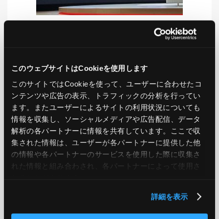
LIKE
TWEET
SHARE
このウェブサイトはCookieを使用します
このサイトではCookieを使って、ユーザーに合わせたコ
ンテンツや広告の表示、トラフィックの分析を行ってい
PREV
NEXT
ます。またユーザーによるサイトの利用状況についても
情報を収集し、ソーシャルメディアや広告配信、データ
BACK TO LIST
解析の各パートナーに情報を共有しています。ここで収
集された情報は、ユーザーが各パートナーに提供した他
の情報や各パートナーのサービスを使用した際に収集さ
れた情報と組み合わされ、各パートナーによって使用さ
CATEGORY
れることがあります。
AWS
GCP
Azure
ON PREMISE
詳細を表示
SECURITY
OPTION