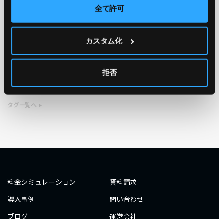
全て許可
TAG
カスタム化
#エンジニア
#AWS re:Invent 2019
#奮闘記
#構築
#○○してみた
#自動化
#エンジニア
#エンジニア
拒否
#ダミーダミー
#ダミー
タグ一覧へ
料金シミュレーション
資料請求
導入事例
問い合わせ
ブログ
運営会社