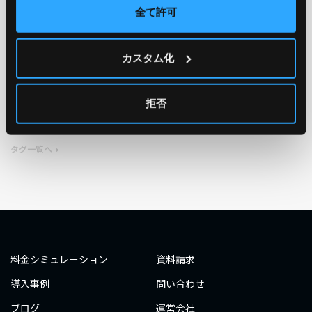
全て許可
TAG
カスタム化
#エンジニア
#AWS re:Invent 2019
#奮闘記
#構築
#○○してみた
#自動化
#エンジニア
#エンジニア
拒否
#ダミーダミー
#ダミー
タグ一覧へ
料金シミュレーション
資料請求
導入事例
問い合わせ
ブログ
運営会社