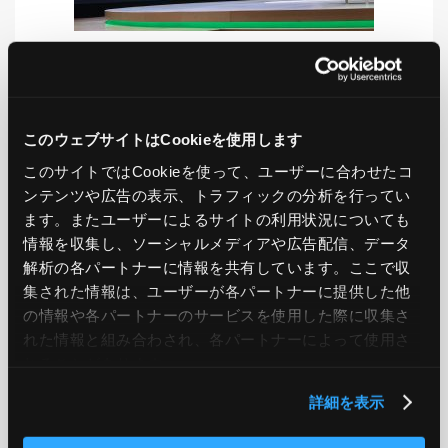
LIKE
TWEET
SHARE
このウェブサイトはCookieを使用します
このサイトではCookieを使って、ユーザーに合わせたコ
ンテンツや広告の表示、トラフィックの分析を行ってい
PREV
NEXT
ます。またユーザーによるサイトの利用状況についても
情報を収集し、ソーシャルメディアや広告配信、データ
BACK TO LIST
解析の各パートナーに情報を共有しています。ここで収
集された情報は、ユーザーが各パートナーに提供した他
の情報や各パートナーのサービスを使用した際に収集さ
れた情報と組み合わされ、各パートナーによって使用さ
CATEGORY
れることがあります。
AWS
GCP
Azure
ON PREMISE
詳細を表示
SECURITY
OPTION