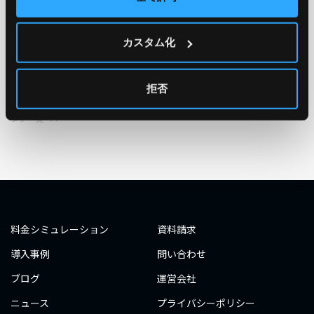
TAG
#エンジニア
#AWS re:Invent 2019
#奮闘記
#構築
カスタム化
#○○してみた
#自動化
#エンジニア
#エンジニア
#ダミーダミー
#ダミー
拒否
タグ一覧へ
料金シミュレーション
資料請求
導入事例
問い合わせ
ブログ
運営会社
ニュース
プライバシーポリシー