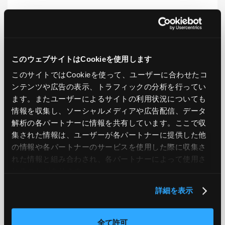
LIKE
TWEET
SHARE
このウェブサイトはCookieを使用します
このサイトではCookieを使って、ユーザーに合わせたコ
PREV
NEXT
ンテンツや広告の表示、トラフィックの分析を行ってい
ます。またユーザーによるサイトの利用状況についても
BACK TO LIST
情報を収集し、ソーシャルメディアや広告配信、データ
解析の各パートナーに情報を共有しています。ここで収
集された情報は、ユーザーが各パートナーに提供した他
の情報や各パートナーのサービスを使用した際に収集さ
CATEGORY
れた情報と組み合わされ、各パートナーによって使用さ
れることがあります。
AWS
GCP
Azure
ON PREMISE
詳細を表示
SECURITY
OPTION
全て許可