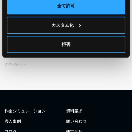
全て許可
TAG
カスタム化
#エンジニア
#AWS re:Invent 2019
#奮闘記
#構築
#○○してみた
#自動化
#エンジニア
#エンジニア
拒否
#ダミーダミー
#ダミー
タグ一覧へ
料金シミュレーション
資料請求
導入事例
問い合わせ
ブログ
運営会社