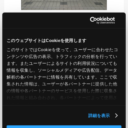
LIKE
TWEET
SHARE
このウェブサイトはCookieを使用します
このサイトではCookieを使って、ユーザーに合わせたコ
ンテンツや広告の表示、トラフィックの分析を行ってい
PREV
NEXT
ます。またユーザーによるサイトの利用状況についても
情報を収集し、ソーシャルメディアや広告配信、データ
BACK TO LIST
解析の各パートナーに情報を共有しています。ここで収
集された情報は、ユーザーが各パートナーに提供した他
の情報や各パートナーのサービスを使用した際に収集さ
れた情報と組み合わされ、各パートナーによって使用さ
CATEGORY
れることがあります。
AWS
GCP
Azure
ON PREMISE
詳細を表示
SECURITY
OPTION