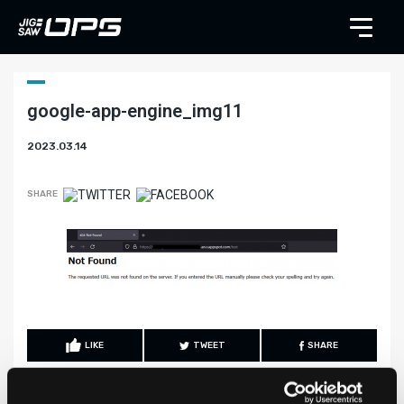
google-app-engine_img11
2023.03.14
SHARE
LIKE
TWEET
SHARE