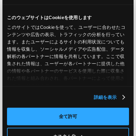
PREV
NEXT
このウェブサイトはCookieを使用します
このサイトではCookieを使って、ユーザーに合わせたコ
BACK TO LIST
ンテンツや広告の表示、トラフィックの分析を行ってい
ます。またユーザーによるサイトの利用状況についても
情報を収集し、ソーシャルメディアや広告配信、データ
CATEGORY
解析の各パートナーに情報を共有しています。ここで収
集された情報は、ユーザーが各パートナーに提供した他
AWS
GCP
Azure
ON PREMISE
の情報や各パートナーのサービスを使用した際に収集さ
れた情報と組み合わされ、各パートナーによって使用さ
SECURITY
OPTION
れることがあります。
詳細を表示
TAG
全て許可
#エンジニア
#AWS re:Invent 2019
#奮闘記
#構築
#○○してみた
#自動化
#エンジニア
#エンジニア