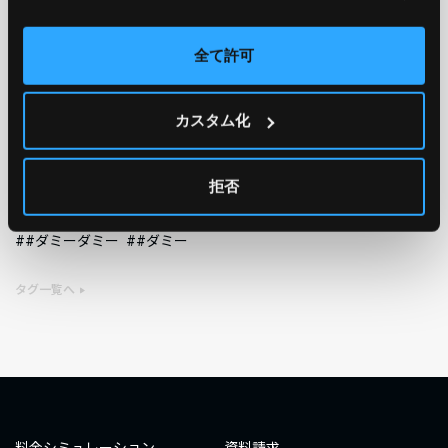
AWS
GCP
Azure
ON PREMISE
全て許可
SECURITY
OPTION
カスタム化
TAG
#エンジニア
#AWS re:Invent 2019
#奮闘記
#構築
拒否
#○○してみた
#自動化
#エンジニア
#エンジニア
#ダミーダミー
#ダミー
タグ一覧へ