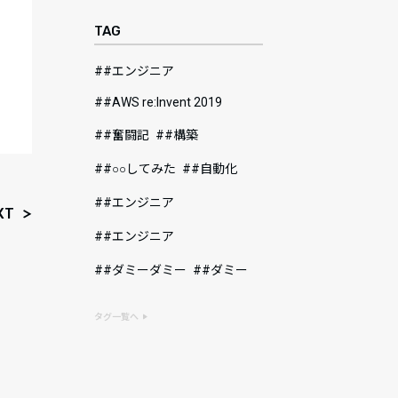
TAG
#エンジニア
#AWS re:Invent 2019
#奮闘記
#構築
#○○してみた
#自動化
#エンジニア
XT
#エンジニア
#ダミーダミー
#ダミー
タグ一覧へ