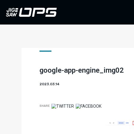
google-app-engine_img02
2023.03.14
SHARE