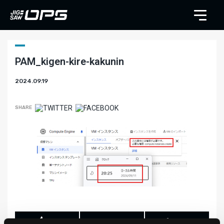
PAM_kigen-kire-kakunin
2024.09.19
SHARE
LIKE
TWEET
SHARE