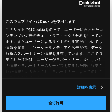
このウェブサイトはCookieを使用します
PREV
NEXT
このサイトではCookieを使って、ユーザーに合わせたコ
ンテンツや広告の表示、トラフィックの分析を行ってい
BACK TO LIST
ます。またユーザーによるサイトの利用状況についても
情報を収集し、ソーシャルメディアや広告配信、データ
解析の各パートナーに情報を共有しています。ここで収
集された情報は、ユーザーが各パートナーに提供した他
CATEGORY
の情報や各パートナーのサービスを使用した際に収集さ
AWS
GCP
Azure
ON PREMISE
れた情報と組み合わされ、各パートナーによって使用さ
れることがあります。
SECURITY
OPTION
詳細を表示
TAG
全て許可
#エンジニア
#AWS re:Invent 2019
#奮闘記
#構築