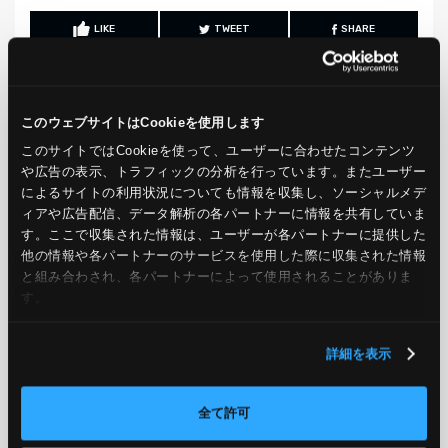
LIKE
TWEET
SHARE
このウェブサイトはCookieを使用します
PREV
NEXT
このサイトではCookieを使って、ユーザーに合わせたコンテンツ
や広告の表示、トラフィックの分析を行っています。またユーザー
BACK TO LIST
によるサイトの利用状況についても情報を収集し、ソーシャルメデ
ィアや広告配信、データ解析の各パートナーに情報を共有していま
す。ここで収集された情報は、ユーザーが各パートナーに提供した
他の情報や各パートナーのサービスを使用した際に収集された情報
CATEGORY
と組み合わされ、各パートナーによって使用されることがありま
す。
AWS
GCP
Azure
ON PREMISE
詳細を表示
SECURITY
OPTION
全て許可
TAG