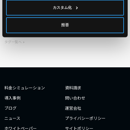
カスタム化
#エンジニア
#AWS re:Invent 2019
#奮闘記
#構築
#○○してみた
#自動化
#エンジニア
#エンジニア
拒否
#ダミーダミー
#ダミー
タグ一覧へ
料金シミュレーション
資料請求
導入事例
問い合わせ
ブログ
運営会社
ニュース
プライバシーポリシー
ホワイトペーパー
サイトポリシー