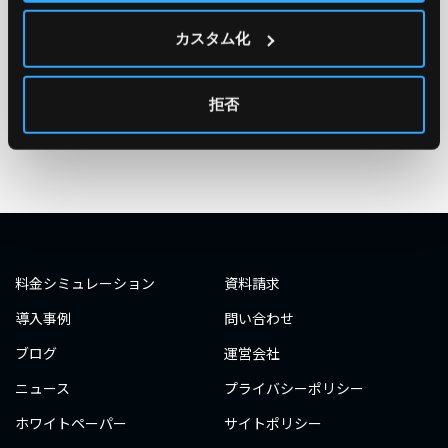
#エンジニア
#AWS re:Invent 2019
#奮闘記
#構築
カスタム化
#○○してみた
#自動化
#エンジニア
#エンジニア
#ダミーダミー
#ダミー
拒否
タグ一覧へ
料金シミュレーション
資料請求
導入事例
問い合わせ
ブログ
運営会社
ニュース
プライバシーポリシー
ホワイトペーパー
サイトポリシー