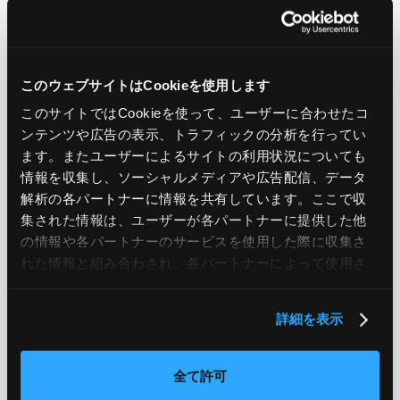
LIKE
TWEET
SHARE
このウェブサイトはCookieを使用します
PREV
NEXT
このサイトではCookieを使って、ユーザーに合わせたコ
ンテンツや広告の表示、トラフィックの分析を行ってい
BACK TO LIST
ます。またユーザーによるサイトの利用状況についても
情報を収集し、ソーシャルメディアや広告配信、データ
解析の各パートナーに情報を共有しています。ここで収
集された情報は、ユーザーが各パートナーに提供した他
CATEGORY
の情報や各パートナーのサービスを使用した際に収集さ
れた情報と組み合わされ、各パートナーによって使用さ
AWS
GCP
Azure
ON PREMISE
れることがあります。
SECURITY
OPTION
詳細を表示
全て許可
TAG