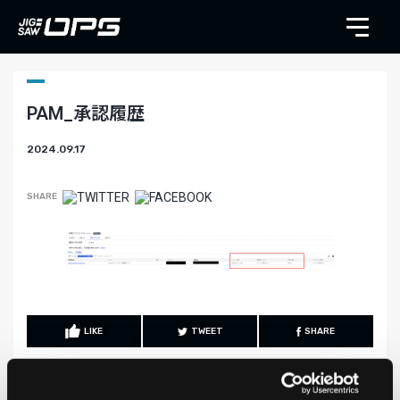
PAM_承認履歴
2024.09.17
SHARE
LIKE
TWEET
SHARE