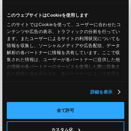
PREV
NEXT
このウェブサイトはCookieを使用します
BACK TO LIST
このサイトではCookieを使って、ユーザーに合わせたコ
ンテンツや広告の表示、トラフィックの分析を行ってい
ます。またユーザーによるサイトの利用状況についても
情報を収集し、ソーシャルメディアや広告配信、データ
CATEGORY
解析の各パートナーに情報を共有しています。ここで収
集された情報は、ユーザーが各パートナーに提供した他
AWS
GCP
Azure
ON PREMISE
の情報や各パートナーのサービスを使用した際に収集さ
れた情報と組み合わされ、各パートナーによって使用さ
SECURITY
OPTION
れることがあります。
詳細を表示
TAG
#エンジニア
#AWS re:Invent 2019
#奮闘記
#構築
全て許可
#○○してみた
#自動化
#エンジニア
#エンジニア
#ダミーダミー
#ダミー
カスタム化