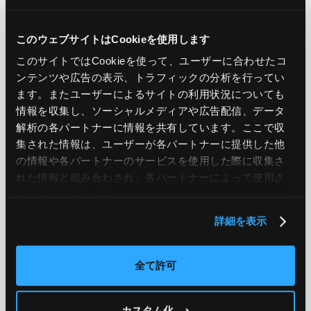
PREV
NEXT
このウェブサイトはCookieを使用します
このサイトではCookieを使って、ユーザーに合わせたコ
BACK TO LIST
ンテンツや広告の表示、トラフィックの分析を行ってい
ます。またユーザーによるサイトの利用状況についても
情報を収集し、ソーシャルメディアや広告配信、データ
CATEGORY
解析の各パートナーに情報を共有しています。ここで収
集された情報は、ユーザーが各パートナーに提供した他
AWS
GCP
Azure
ON PREMISE
の情報や各パートナーのサービスを使用した際に収集さ
れた情報と組み合わされ、各パートナーによって使用さ
SECURITY
OPTION
れることがあります。
詳細を表示
TAG
全て許可
#エンジニア
#AWS re:Invent 2019
#奮闘記
#構築
#○○してみた
#自動化
#エンジニア
#エンジニア
カスタム化
#ダミーダミー
#ダミー