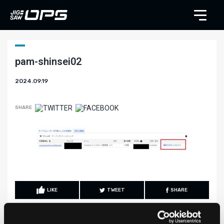
pam-shinsei02
2024.09.19
SHARE
LIKE
TWEET
SHARE