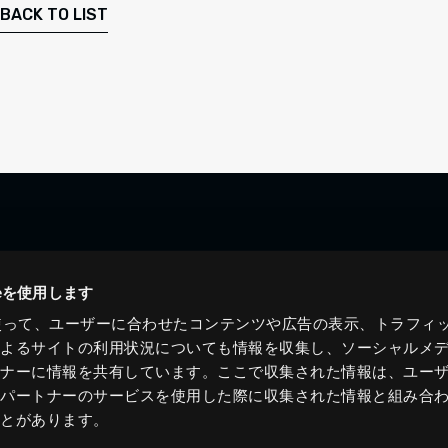
BACK TO LIST
ieを使用します
eを使って、ユーザーに合わせたコンテンツや広告の表示、トラフィ
によるサイトの利用状況についても情報を収集し、ソーシャルメ
トナーに情報を共有しています。ここで収集された情報は、ユー
各パートナーのサービスを使用した際に収集された情報と組み合
ことがあります。