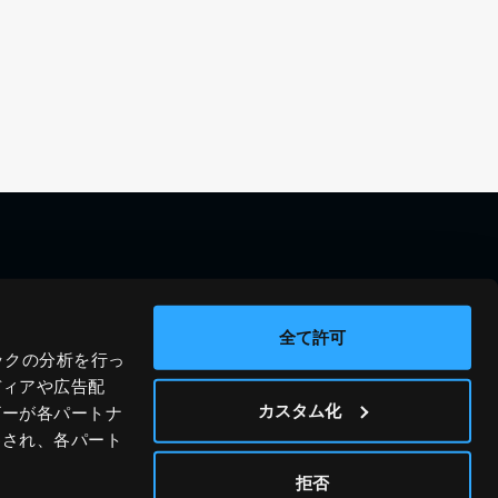
料金シミュレーション
資料請求
導入事例
問い合わせ
全て許可
ックの分析を行っ
ブログ
運営会社
ディアや広告配
ニュース
プライバシーポリシー
カスタム化
ザーが各パートナ
わされ、各パート
ホワイトペーパー
サイトポリシー
© JIG-SAW INC.
拒否