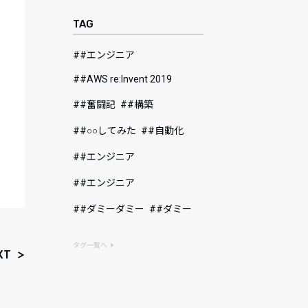
TAG
#エンジニア
#AWS re:Invent 2019
#奮闘記
#構築
#○○してみた
#自動化
#エンジニア
#エンジニア
#ダミーダミー
#ダミー
タグ一覧へ
XT