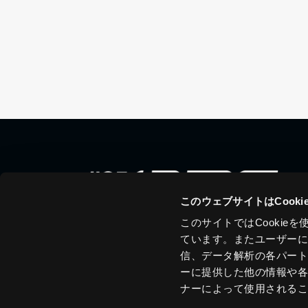
このウェブサイトはCook
このサイトではCooki
ています。またユーザー
信、データ解析の各パー
ーに提供した他の情報や
ナーによって使用される