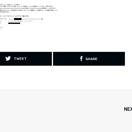
TWEET
SHARE
NE