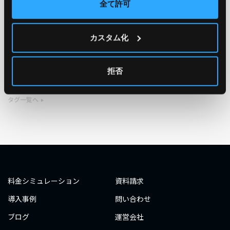
全て許可
TAG
カスタム化
#エンジニア
#AWS re:Invent 2019
#奮闘記
#構築
#○○してみた
#自動化
#エンジニア
#エンジニア
拒否
#ダミーダミー
#ダミー
タグ一覧へ
料金シミュレーション
資料請求
導入事例
問い合わせ
ブログ
運営会社