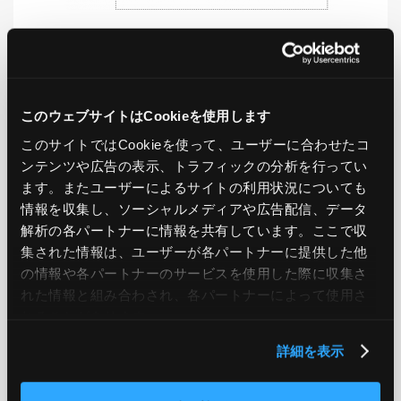
LIKE
TWEET
SHARE
このウェブサイトはCookieを使用します
このサイトではCookieを使って、ユーザーに合わせたコ
PREV
NEXT
ンテンツや広告の表示、トラフィックの分析を行ってい
ます。またユーザーによるサイトの利用状況についても
情報を収集し、ソーシャルメディアや広告配信、データ
BACK TO LIST
解析の各パートナーに情報を共有しています。ここで収
集された情報は、ユーザーが各パートナーに提供した他
の情報や各パートナーのサービスを使用した際に収集さ
CATEGORY
れた情報と組み合わされ、各パートナーによって使用さ
れることがあります。
AWS
GCP
Azure
ON PREMISE
詳細を表示
SECURITY
OPTION