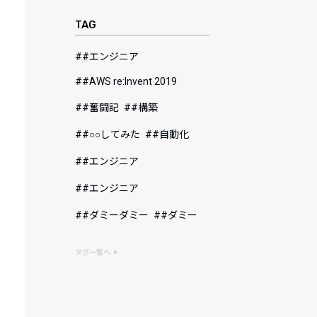
TAG
#エンジニア
#AWS re:Invent 2019
#奮闘記
#構築
#○○してみた
#自動化
#エンジニア
#エンジニア
#ダミーダミー
#ダミー
タグ一覧へ