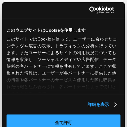
LIKE
TWEET
SHARE
このウェブサイトはCookieを使用します
PREV
NEXT
このサイトではCookieを使って、ユーザーに合わせたコ
ンテンツや広告の表示、トラフィックの分析を行ってい
ます。またユーザーによるサイトの利用状況についても
BACK TO LIST
情報を収集し、ソーシャルメディアや広告配信、データ
解析の各パートナーに情報を共有しています。ここで収
集された情報は、ユーザーが各パートナーに提供した他
CATEGORY
の情報や各パートナーのサービスを使用した際に収集さ
れた情報と組み合わされ、各パートナーによって使用さ
AWS
GCP
Azure
ON PREMISE
れることがあります。
SECURITY
OPTION
詳細を表示
全て許可
TAG