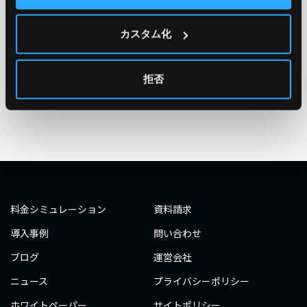
#エンジニア
#AWS re:Invent 2019
#奮闘記
#構築
カスタム化
#○○してみた
#自動化
#エンジニア
#エンジニア
#ダミーダミー
#ダミー
拒否
タグ一覧へ
料金シミュレーション
資料請求
導入事例
問い合わせ
ブログ
運営会社
ニュース
プライバシーポリシー
ホワイトペーパー
サイトポリシー