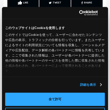
LIKE
TWEET
SHARE
このウェブサイトはCookieを使用します
PREV
NEXT
このサイトではCookieを使って、ユーザーに合わせたコンテンツ
や広告の表示、トラフィックの分析を行っています。またユーザー
BACK TO LIST
によるサイトの利用状況についても情報を収集し、ソーシャルメデ
ィアや広告配信、データ解析の各パートナーに情報を共有していま
す。ここで収集された情報は、ユーザーが各パートナーに提供した
他の情報や各パートナーのサービスを使用した際に収集された情報
CATEGORY
と組み合わされ、各パートナーによって使用されることがありま
す。
AWS
GCP
Azure
ON PREMISE
SECURITY
OPTION
詳細を表示
全て許可
TAG