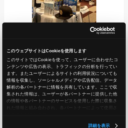
LIKE
TWEET
SHARE
このウェブサイトはCookieを使用します
このサイトではCookieを使って、ユーザーに合わせたコ
ンテンツや広告の表示、トラフィックの分析を行ってい
ます。またユーザーによるサイトの利用状況についても
PREV
NEXT
情報を収集し、ソーシャルメディアや広告配信、データ
解析の各パートナーに情報を共有しています。ここで収
集された情報は、ユーザーが各パートナーに提供した他
BACK TO LIST
の情報や各パートナーのサービスを使用した際に収集さ
れた情報と組み合わされ、各パートナーによって使用さ
れることがあります。
CATEGORY
詳細を表示