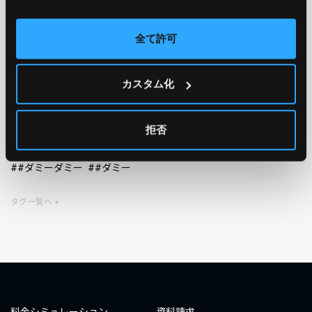
AWS
GCP
Azure
ON PREMISE
全て許可
SECURITY
OPTION
カスタム化
TAG
#エンジニア
#AWS re:Invent 2019
#奮闘記
#構築
拒否
#○○してみた
#自動化
#エンジニア
#エンジニア
#ダミーダミー
#ダミー
タグ一覧へ