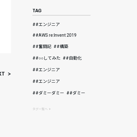
TAG
#エンジニア
#AWS re:Invent 2019
#奮闘記
#構築
#○○してみた
#自動化
#エンジニア
XT
#エンジニア
#ダミーダミー
#ダミー
タグ一覧へ