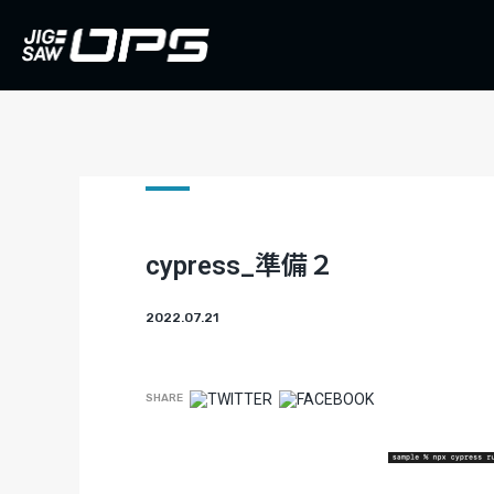
cypress_準備２
2022.07.21
SHARE