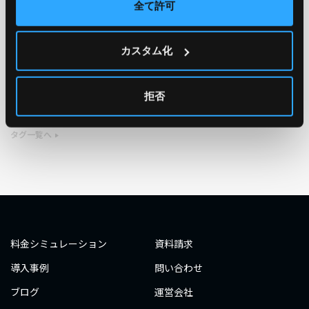
全て許可
TAG
カスタム化
#エンジニア
#AWS re:Invent 2019
#奮闘記
#構築
#○○してみた
#自動化
#エンジニア
#エンジニア
拒否
#ダミーダミー
#ダミー
タグ一覧へ
料金シミュレーション
資料請求
導入事例
問い合わせ
ブログ
運営会社