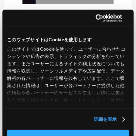
LIKE
TWEET
SHARE
このウェブサイトはCookieを使用します
このサイトではCookieを使って、ユーザーに合わせたコ
PREV
NEXT
ンテンツや広告の表示、トラフィックの分析を行ってい
ます。またユーザーによるサイトの利用状況についても
情報を収集し、ソーシャルメディアや広告配信、データ
BACK TO LIST
解析の各パートナーに情報を共有しています。ここで収
集された情報は、ユーザーが各パートナーに提供した他
の情報や各パートナーのサービスを使用した際に収集さ
CATEGORY
れた情報と組み合わされ、各パートナーによって使用さ
れることがあります。
AWS
GCP
Azure
ON PREMISE
詳細を表示
SECURITY
OPTION