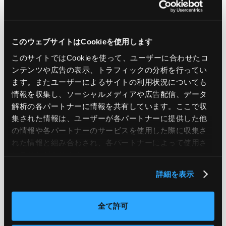
このウェブサイトはCookieを使用します
PREV
NEXT
このサイトではCookieを使って、ユーザーに合わせたコ
ンテンツや広告の表示、トラフィックの分析を行ってい
BACK TO LIST
ます。またユーザーによるサイトの利用状況についても
情報を収集し、ソーシャルメディアや広告配信、データ
解析の各パートナーに情報を共有しています。ここで収
CATEGORY
集された情報は、ユーザーが各パートナーに提供した他
の情報や各パートナーのサービスを使用した際に収集さ
AWS
GCP
Azure
ON PREMISE
れた情報と組み合わされ、各パートナーによって使用さ
れることがあります。
SECURITY
OPTION
詳細を表示
TAG
全て許可
#エンジニア
#AWS re:Invent 2019
#奮闘記
#構築