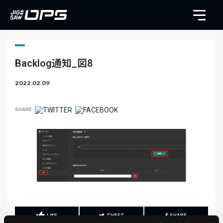
Backlog通知_図8
2022.02.09
SHARE
LIKE
TWEET
SHARE