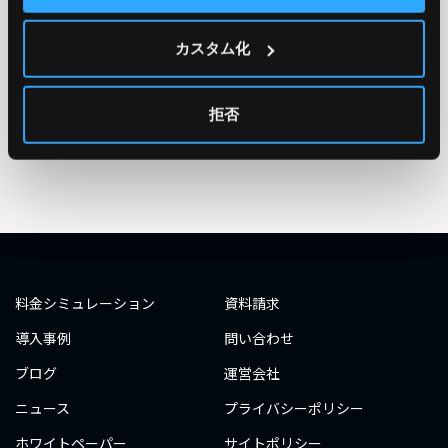
#エンジニア
#AWS re:Invent 2019
#奮闘記
#構築
カスタム化
#○○してみた
#自動化
#エンジニア
#エンジニア
#ダミーダミー
#ダミー
拒否
タグ一覧へ
料金シミュレーション
資料請求
導入事例
問い合わせ
ブログ
運営会社
ニュース
プライバシーポリシー
ホワイトペーパー
サイトポリシー