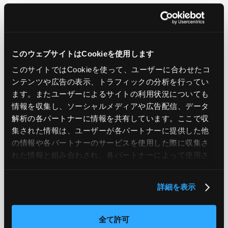
LIKE
TWEET
SHARE
このウェブサイトはCookieを使用します
PREV
NEXT
このサイトではCookieを使って、ユーザーに合わせたコ
ンテンツや広告の表示、トラフィックの分析を行ってい
ます。またユーザーによるサイトの利用状況についても
BACK TO LIST
情報を収集し、ソーシャルメディアや広告配信、データ
解析の各パートナーに情報を共有しています。ここで収
集された情報は、ユーザーが各パートナーに提供した他
CATEGORY
の情報や各パートナーのサービスを使用した際に収集さ
れた情報と組み合わされ、各パートナーによって使用さ
AWS
GCP
Azure
ON PREMISE
れることがあります。
SECURITY
OPTION
詳細を表示
全て許可
TAG