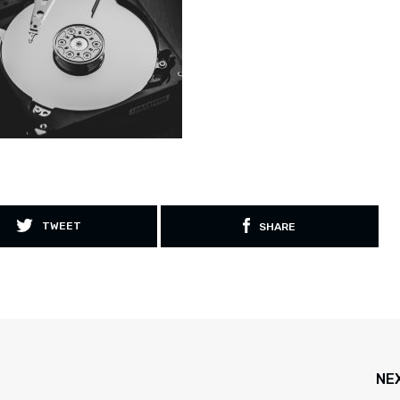
TWEET
SHARE
NE