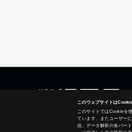
このウェブサイトはCook
このサイトではCooki
ています。またユーザー
信、データ解析の各パー