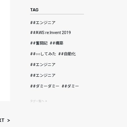
TAG
#エンジニア
#AWS re:Invent 2019
#奮闘記
#構築
#○○してみた
#自動化
#エンジニア
#エンジニア
#ダミーダミー
#ダミー
タグ一覧へ
XT