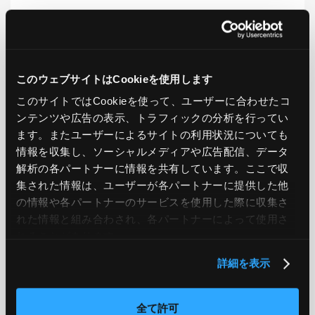
LIKE
TWEET
SHARE
このウェブサイトはCookieを使用します
このサイトではCookieを使って、ユーザーに合わせたコ
PREV
NEXT
ンテンツや広告の表示、トラフィックの分析を行ってい
ます。またユーザーによるサイトの利用状況についても
BACK TO LIST
情報を収集し、ソーシャルメディアや広告配信、データ
解析の各パートナーに情報を共有しています。ここで収
集された情報は、ユーザーが各パートナーに提供した他
の情報や各パートナーのサービスを使用した際に収集さ
CATEGORY
れた情報と組み合わされ、各パートナーによって使用さ
AWS
GCP
Azure
ON PREMISE
れることがあります。
詳細を表示
SECURITY
OPTION
全て許可