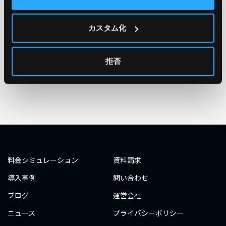
TAG
#エンジニア
#AWS re:Invent 2019
#奮闘記
#構築
カスタム化
#○○してみた
#自動化
#エンジニア
#エンジニア
#ダミーダミー
#ダミー
拒否
タグ一覧へ
料金シミュレーション
資料請求
導入事例
問い合わせ
ブログ
運営会社
ニュース
プライバシーポリシー