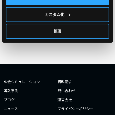
TAG
#エンジニア
#AWS re:Invent 2019
#奮闘記
#構築
カスタム化
#○○してみた
#自動化
#エンジニア
#エンジニア
#ダミーダミー
#ダミー
拒否
タグ一覧へ
料金シミュレーション
資料請求
導入事例
問い合わせ
ブログ
運営会社
ニュース
プライバシーポリシー