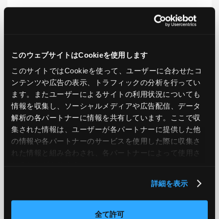
LIKE
TWEET
SHARE
このウェブサイトはCookieを使用します
このサイトではCookieを使って、ユーザーに合わせたコ
PREV
NEXT
ンテンツや広告の表示、トラフィックの分析を行ってい
ます。またユーザーによるサイトの利用状況についても
BACK TO LIST
情報を収集し、ソーシャルメディアや広告配信、データ
解析の各パートナーに情報を共有しています。ここで収
集された情報は、ユーザーが各パートナーに提供した他
の情報や各パートナーのサービスを使用した際に収集さ
CATEGORY
れた情報と組み合わされ、各パートナーによって使用さ
AWS
GCP
Azure
ON PREMISE
れることがあります。
詳細を表示
SECURITY
OPTION
全て許可