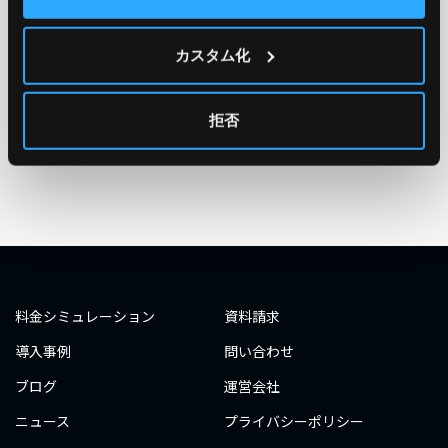
TAG
#エンジニア
#AWS re:Invent 2019
#奮闘記
#構築
カスタム化
#○○してみた
#自動化
#エンジニア
#エンジニア
#ダミーダミー
#ダミー
拒否
タグ一覧へ
料金シミュレーション
資料請求
導入事例
問い合わせ
ブログ
運営会社
ニュース
プライバシーポリシー