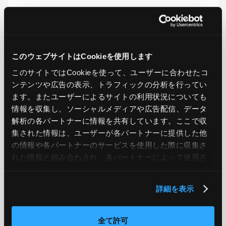
LIKE
TWEET
SHARE
このウェブサイトはCookieを使用します
このサイトではCookieを使って、ユーザーに合わせたコ
PREV
NEXT
ンテンツや広告の表示、トラフィックの分析を行ってい
ます。またユーザーによるサイトの利用状況についても
BACK TO LIST
情報を収集し、ソーシャルメディアや広告配信、データ
解析の各パートナーに情報を共有しています。ここで収
集された情報は、ユーザーが各パートナーに提供した他
の情報や各パートナーのサービスを使用した際に収集さ
CATEGORY
れた情報と組み合わされ、各パートナーによって使用さ
AWS
GCP
Azure
ON PREMISE
れることがあります。
詳細を表示
SECURITY
OPTION
全て許可