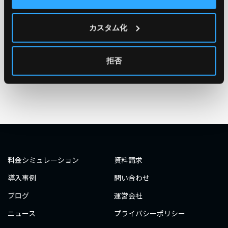
TAG
#エンジニア
#AWS re:Invent 2019
#奮闘記
#構築
カスタム化
#○○してみた
#自動化
#エンジニア
#エンジニア
#ダミーダミー
#ダミー
拒否
タグ一覧へ
料金シミュレーション
資料請求
導入事例
問い合わせ
ブログ
運営会社
ニュース
プライバシーポリシー