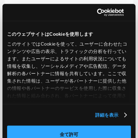
LIKE
TWEET
SHARE
このウェブサイトはCookieを使用します
このサイトではCookieを使って、ユーザーに合わせたコ
PREV
NEXT
ンテンツや広告の表示、トラフィックの分析を行ってい
ます。またユーザーによるサイトの利用状況についても
BACK TO LIST
情報を収集し、ソーシャルメディアや広告配信、データ
解析の各パートナーに情報を共有しています。ここで収
集された情報は、ユーザーが各パートナーに提供した他
の情報や各パートナーのサービスを使用した際に収集さ
CATEGORY
れた情報と組み合わされ、各パートナーによって使用さ
AWS
GCP
Azure
ON PREMISE
れることがあります。
詳細を表示
SECURITY
OPTION
全て許可