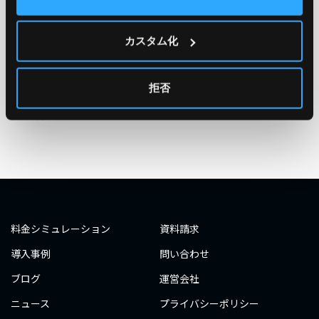
TAG
#エンジニア
#AWS re:Invent 2019
#奮闘記
#構築
カスタム化
#○○してみた
#自動化
#エンジニア
#エンジニア
#ダミーダミー
#ダミー
拒否
タグ一覧へ
料金シミュレーション
資料請求
導入事例
問い合わせ
ブログ
運営会社
ニュース
プライバシーポリシー