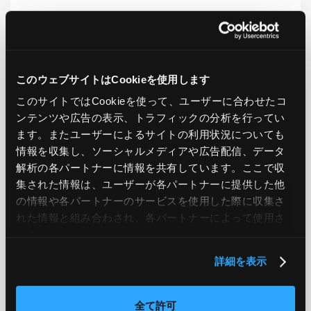
LIKE
TWEET
SHARE
このウェブサイトはCookieを使用します
このサイトではCookieを使って、ユーザーに合わせたコ
PREV
NEXT
ンテンツや広告の表示、トラフィックの分析を行ってい
ます。またユーザーによるサイトの利用状況についても
BACK TO LIST
情報を収集し、ソーシャルメディアや広告配信、データ
解析の各パートナーに情報を共有しています。ここで収
集された情報は、ユーザーが各パートナーに提供した他
の情報や各パートナーのサービスを使用した際に収集さ
CATEGORY
れた情報と組み合わされ、各パートナーによって使用さ
AWS
GCP
Azure
ON PREMISE
れることがあります。
詳細を表示
SECURITY
OPTION
全て許可