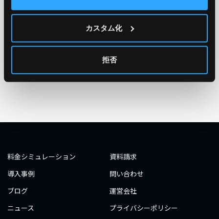
TAG
#エンジニア
#AWS re:Invent 2019
#奮闘記
#構築
カスタム化
#○○してみた
#自動化
#エンジニア
#エンジニア
#ダミーダミー
#ダミー
拒否
タグ一覧へ
料金シミュレーション
資料請求
導入事例
問い合わせ
ブログ
運営会社
ニュース
プライバシーポリシー