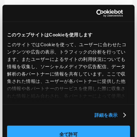
LIKE
TWEET
SHARE
このウェブサイトはCookieを使用します
このサイトではCookieを使って、ユーザーに合わせたコ
PREV
NEXT
ンテンツや広告の表示、トラフィックの分析を行ってい
ます。またユーザーによるサイトの利用状況についても
BACK TO LIST
情報を収集し、ソーシャルメディアや広告配信、データ
解析の各パートナーに情報を共有しています。ここで収
集された情報は、ユーザーが各パートナーに提供した他
の情報や各パートナーのサービスを使用した際に収集さ
CATEGORY
れた情報と組み合わされ、各パートナーによって使用さ
AWS
GCP
Azure
ON PREMISE
れることがあります。
詳細を表示
SECURITY
OPTION
全て許可