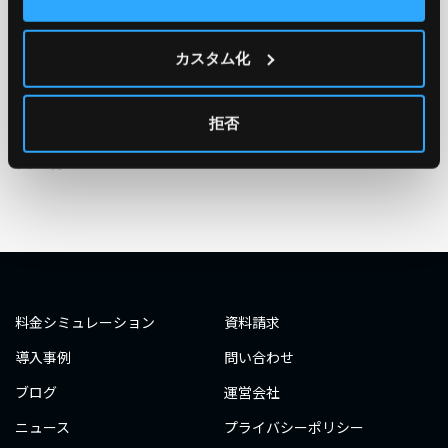
TAG
#エンジニア
#AWS re:Invent 2019
#奮闘記
#構築
カスタム化
#○○してみた
#自動化
#エンジニア
#エンジニア
#ダミーダミー
#ダミー
拒否
タグ一覧へ
料金シミュレーション
資料請求
導入事例
問い合わせ
ブログ
運営会社
ニュース
プライバシーポリシー