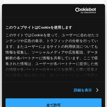
LIKE
TWEET
SHARE
このウェブサイトはCookieを使用します
このサイトではCookieを使って、ユーザーに合わせたコ
PREV
NEXT
ンテンツや広告の表示、トラフィックの分析を行ってい
ます。またユーザーによるサイトの利用状況についても
BACK TO LIST
情報を収集し、ソーシャルメディアや広告配信、データ
解析の各パートナーに情報を共有しています。ここで収
集された情報は、ユーザーが各パートナーに提供した他
の情報や各パートナーのサービスを使用した際に収集さ
CATEGORY
れた情報と組み合わされ、各パートナーによって使用さ
れることがあります。
AWS
GCP
Azure
ON PREMISE
詳細を表示
SECURITY
OPTION
全て許可