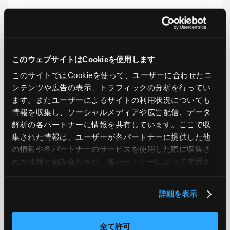
LIKE
TWEET
SHARE
このウェブサイトはCookieを使用します
このサイトではCookieを使って、ユーザーに合わせたコ
PREV
NEXT
ンテンツや広告の表示、トラフィックの分析を行ってい
ます。またユーザーによるサイトの利用状況についても
BACK TO LIST
情報を収集し、ソーシャルメディアや広告配信、データ
解析の各パートナーに情報を共有しています。ここで収
集された情報は、ユーザーが各パートナーに提供した他
の情報や各パートナーのサービスを使用した際に収集さ
CATEGORY
れた情報と組み合わされ、各パートナーによって使用さ
れることがあります。
AWS
GCP
Azure
ON PREMISE
詳細を表示
SECURITY
OPTION
全て許可