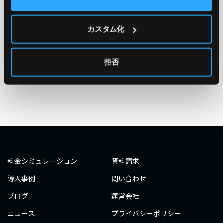
TAG
#エンジニア
#AWS re:Invent 2019
#奮闘記
#構築
カスタム化
#○○してみた
#自動化
#エンジニア
#エンジニア
#ダミーダミー
#ダミー
拒否
タグ一覧へ
料金シミュレーション
資料請求
導入事例
問い合わせ
ブログ
運営会社
ニュース
プライバシーポリシー