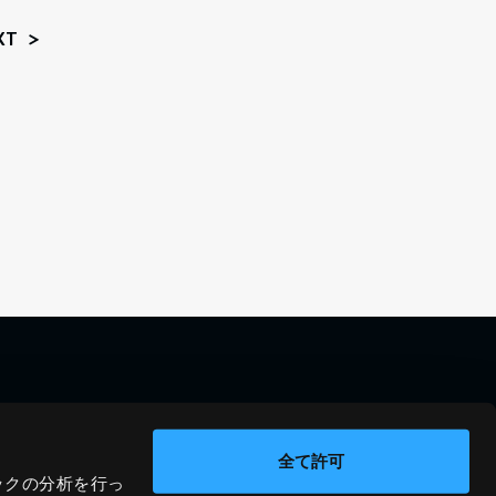
XT
料金シミュレーション
資料請求
導入事例
問い合わせ
全て許可
ックの分析を行っ
ブログ
運営会社