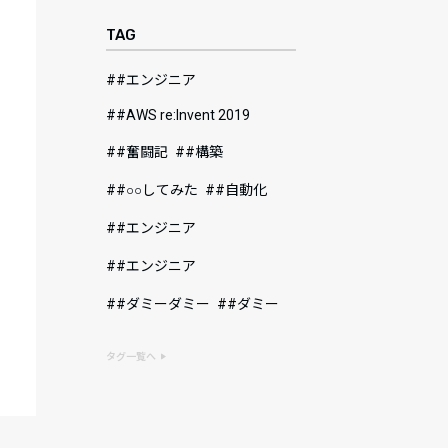
TAG
#エンジニア
#AWS re:Invent 2019
#奮闘記
#構築
#○○してみた
#自動化
#エンジニア
#エンジニア
#ダミーダミー
#ダミー
タグ一覧へ