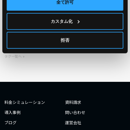
全て許可
TAG
カスタム化
#エンジニア
#AWS re:Invent 2019
#奮闘記
#構築
#○○してみた
#自動化
#エンジニア
#エンジニア
拒否
#ダミーダミー
#ダミー
タグ一覧へ
料金シミュレーション
資料請求
導入事例
問い合わせ
ブログ
運営会社