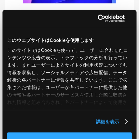
LIKE
TWEET
SHARE
このウェブサイトはCookieを使用します
このサイトではCookieを使って、ユーザーに合わせたコ
PREV
NEXT
ンテンツや広告の表示、トラフィックの分析を行ってい
ます。またユーザーによるサイトの利用状況についても
情報を収集し、ソーシャルメディアや広告配信、データ
BACK TO LIST
解析の各パートナーに情報を共有しています。ここで収
集された情報は、ユーザーが各パートナーに提供した他
の情報や各パートナーのサービスを使用した際に収集さ
CATEGORY
れた情報と組み合わされ、各パートナーによって使用さ
れることがあります。
AWS
GCP
Azure
ON PREMISE
詳細を表示
SECURITY
OPTION