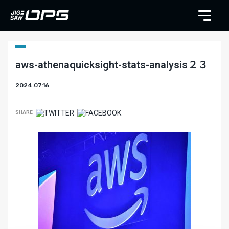
aws-athenaquicksight-stats-analysis２３
2024.07.16
SHARE