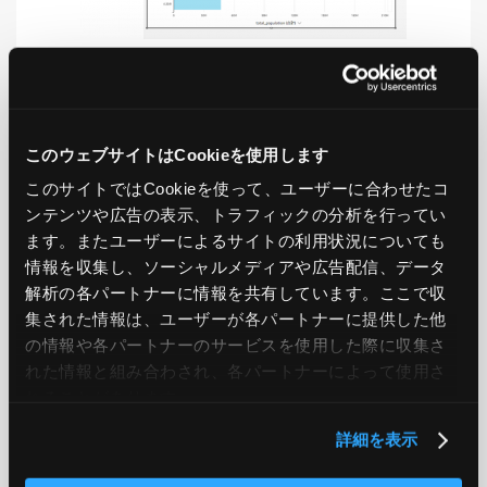
LIKE
TWEET
SHARE
このウェブサイトはCookieを使用します
このサイトではCookieを使って、ユーザーに合わせたコ
ンテンツや広告の表示、トラフィックの分析を行ってい
PREV
NEXT
ます。またユーザーによるサイトの利用状況についても
情報を収集し、ソーシャルメディアや広告配信、データ
BACK TO LIST
解析の各パートナーに情報を共有しています。ここで収
集された情報は、ユーザーが各パートナーに提供した他
の情報や各パートナーのサービスを使用した際に収集さ
れた情報と組み合わされ、各パートナーによって使用さ
CATEGORY
れることがあります。
AWS
GCP
Azure
ON PREMISE
詳細を表示
SECURITY
OPTION