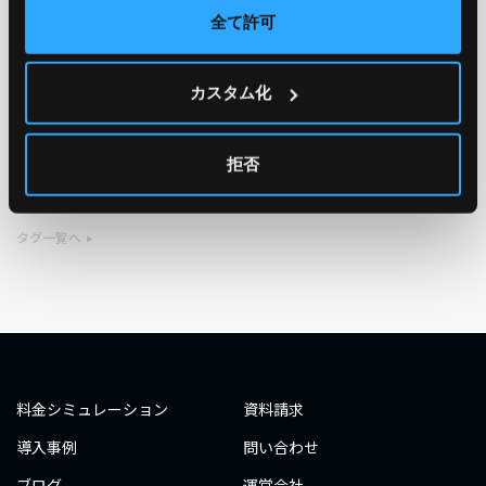
全て許可
TAG
カスタム化
#エンジニア
#AWS re:Invent 2019
#奮闘記
#構築
#○○してみた
#自動化
#エンジニア
#エンジニア
拒否
#ダミーダミー
#ダミー
タグ一覧へ
料金シミュレーション
資料請求
導入事例
問い合わせ