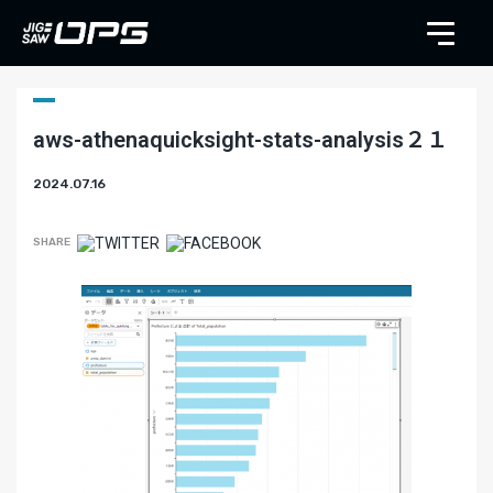
aws-athenaquicksight-stats-analysis２１
2024.07.16
SHARE