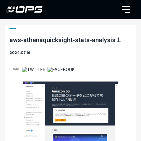
aws-athenaquicksight-stats-analysis１
2024.07.16
SHARE