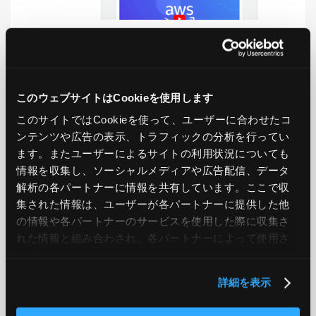
LIKE
TWEET
SHARE
このウェブサイトはCookieを使用します
このサイトではCookieを使って、ユーザーに合わせたコ
ンテンツや広告の表示、トラフィックの分析を行ってい
PREV
NEXT
ます。またユーザーによるサイトの利用状況についても
情報を収集し、ソーシャルメディアや広告配信、データ
BACK TO LIST
解析の各パートナーに情報を共有しています。ここで収
集された情報は、ユーザーが各パートナーに提供した他
の情報や各パートナーのサービスを使用した際に収集さ
れた情報と組み合わされ、各パートナーによって使用さ
CATEGORY
れることがあります。
AWS
GCP
Azure
ON PREMISE
詳細を表示
SECURITY
OPTION