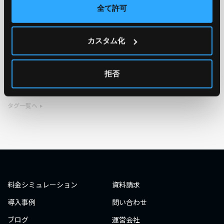
全て許可
TAG
カスタム化
#エンジニア
#AWS re:Invent 2019
#奮闘記
#構築
#○○してみた
#自動化
#エンジニア
#エンジニア
拒否
#ダミーダミー
#ダミー
タグ一覧へ
料金シミュレーション
資料請求
導入事例
問い合わせ
ブログ
運営会社