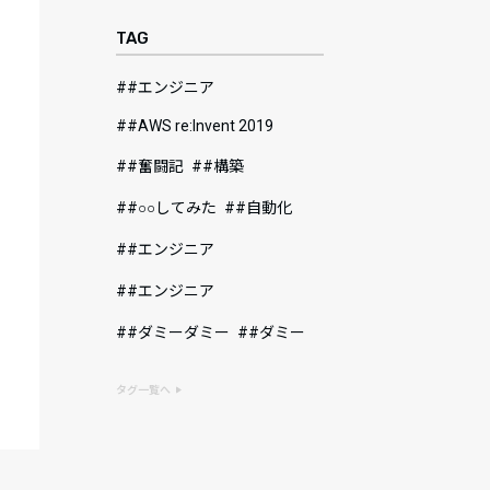
TAG
#エンジニア
#AWS re:Invent 2019
#奮闘記
#構築
#○○してみた
#自動化
#エンジニア
#エンジニア
#ダミーダミー
#ダミー
タグ一覧へ