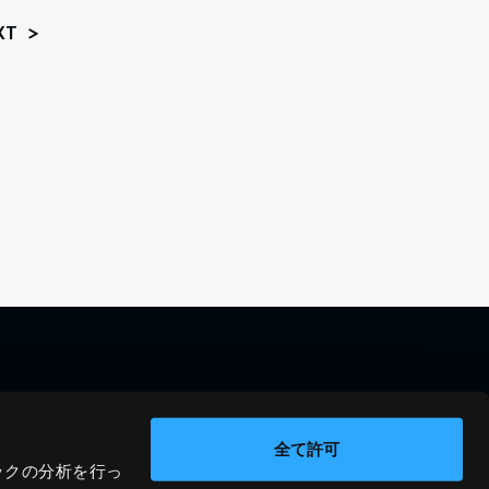
XT
料金シミュレーション
資料請求
導入事例
問い合わせ
全て許可
ックの分析を行っ
ブログ
運営会社