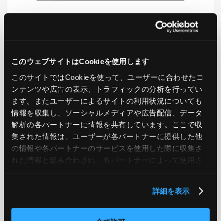
LIKE
TWEET
SHARE
このウェブサイトはCookieを使用します
このサイトではCookieを使って、ユーザーに合わせたコ
PREV
NEXT
ンテンツや広告の表示、トラフィックの分析を行ってい
ます。またユーザーによるサイトの利用状況についても
BACK TO LIST
情報を収集し、ソーシャルメディアや広告配信、データ
解析の各パートナーに情報を共有しています。ここで収
集された情報は、ユーザーが各パートナーに提供した他
の情報や各パートナーのサービスを使用した際に収集さ
CATEGORY
れた情報と組み合わされ、各パートナーによって使用さ
れることがあります。
AWS
GCP
Azure
ON PREMISE
詳細を表示
SECURITY
OPTION