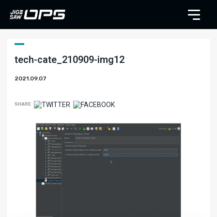
tech-cate_210909-img12
2021.09.07
SHARE