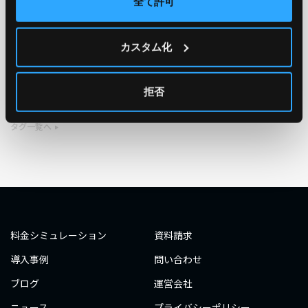
全て許可
TAG
カスタム化
#エンジニア
#AWS re:Invent 2019
#奮闘記
#構築
#○○してみた
#自動化
#エンジニア
#エンジニア
拒否
#ダミーダミー
#ダミー
タグ一覧へ
料金シミュレーション
資料請求
導入事例
問い合わせ
ブログ
運営会社