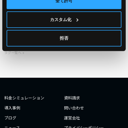
全て許可
TAG
カスタム化
#エンジニア
#AWS re:Invent 2019
#奮闘記
#構築
#○○してみた
#自動化
#エンジニア
#エンジニア
拒否
#ダミーダミー
#ダミー
タグ一覧へ
料金シミュレーション
資料請求
導入事例
問い合わせ
ブログ
運営会社