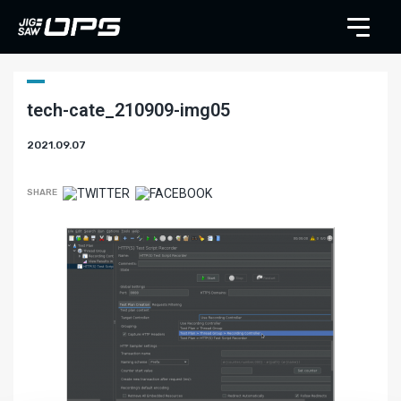
tech-cate_210909-img05
2021.09.07
SHARE