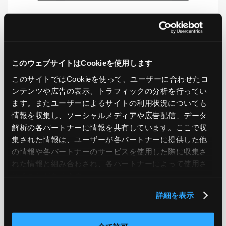
LIKE
TWEET
SHARE
このウェブサイトはCookieを使用します
このサイトではCookieを使って、ユーザーに合わせたコ
PREV
NEXT
ンテンツや広告の表示、トラフィックの分析を行ってい
ます。またユーザーによるサイトの利用状況についても
BACK TO LIST
情報を収集し、ソーシャルメディアや広告配信、データ
解析の各パートナーに情報を共有しています。ここで収
集された情報は、ユーザーが各パートナーに提供した他
の情報や各パートナーのサービスを使用した際に収集さ
CATEGORY
れた情報と組み合わされ、各パートナーによって使用さ
れることがあります。
AWS
GCP
Azure
ON PREMISE
詳細を表示
SECURITY
OPTION