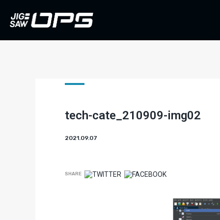
tech-cate_210909-img02
2021.09.07
SHARE