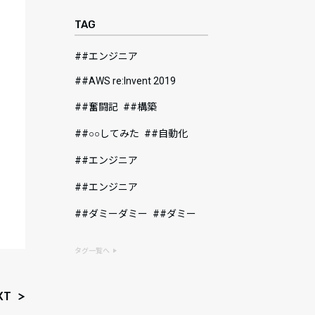
TAG
#エンジニア
#AWS re:Invent 2019
#奮闘記
#構築
#○○してみた
#自動化
#エンジニア
#エンジニア
#ダミーダミー
#ダミー
タグ一覧へ
XT