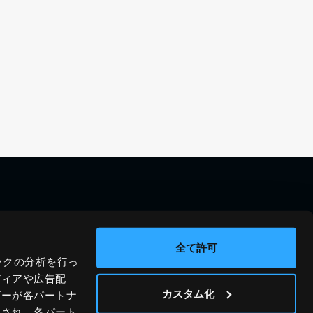
料金シミュレーション
資料請求
導入事例
問い合わせ
全て許可
ックの分析を行っ
ブログ
運営会社
ディアや広告配
ニュース
プライバシーポリシー
カスタム化
ザーが各パートナ
わされ、各パート