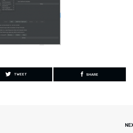
TWEET
SHARE
NE