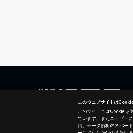
このウェブサイトはCook
このサイトではCooki
ています。またユーザー
信、データ解析の各パー
ーに提供した他の情報や