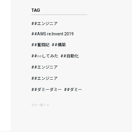
TAG
#エンジニア
#AWS re:Invent 2019
#奮闘記
#構築
#○○してみた
#自動化
#エンジニア
#エンジニア
#ダミーダミー
#ダミー
タグ一覧へ